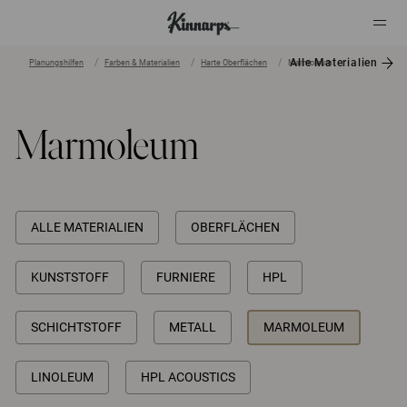
Alle Materialien
Planungshilfen
Farben & Materialien
Harte Oberflächen
Marmoleum
?
?
Marmoleum
ALLE MATERIALIEN
OBERFLÄCHEN
KUNSTSTOFF
FURNIERE
HPL
SCHICHTSTOFF
METALL
MARMOLEUM
LINOLEUM
HPL ACOUSTICS