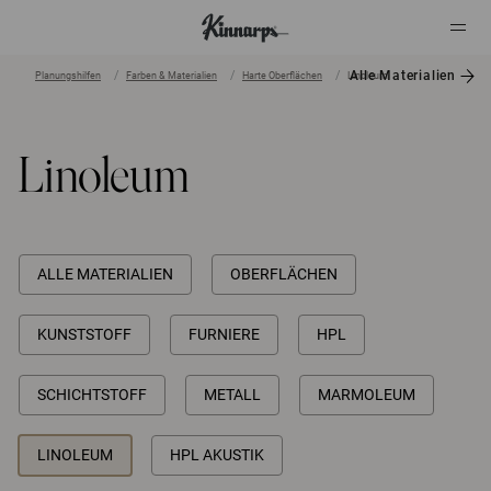
Alle Materialien
Planungshilfen
Farben & Materialien
Harte Oberflächen
Linoleum
?
?
Linoleum
ALLE MATERIALIEN
OBERFLÄCHEN
KUNSTSTOFF
FURNIERE
HPL
SCHICHTSTOFF
METALL
MARMOLEUM
LINOLEUM
HPL AKUSTIK