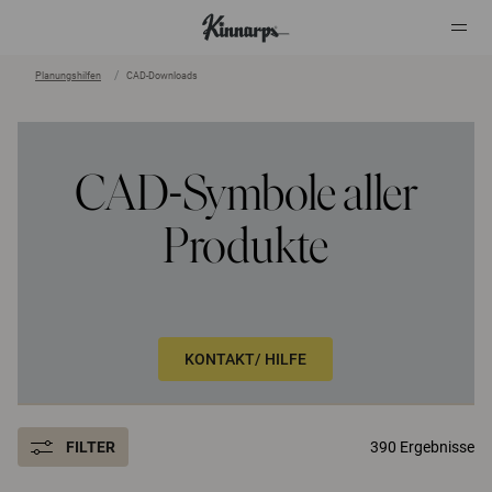
Planungshilfen
CAD-Downloads
?
?
CAD-Symbole aller
Produkte
KONTAKT/ HILFE
FILTER
390 Ergebnisse