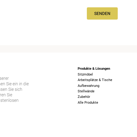
SENDEN
Produkte & Lösungen
Sitzmöbel
serer
Arbeitsplätze & Tische
 Sie ein in die
Aufbewahrung
sen Sie sich
Stellwände
ren Sie
Zubehör
ostenlosen
Alle Produkte