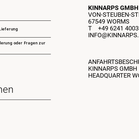
KINNARPS GMB
VON-STEUBEN-STR
67549 WORMS
T +49 6241 4003 
Lieferung
INFO@KINNARPS.
erung oder Fragen zur
ANFAHRTSBESCH
KINNARPS GMBH
HEADQUARTER 
nen