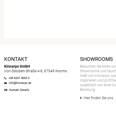
KONTAKT
SHOWROOMS
Kinnarps GmbH
Besuchen Sie einen un
Von-Steuben-Straße 4-6, 67549 Worms
Showrooms und tauchen
Welt von Kinnarps. Las
+49 6241 4003 0
inspirieren und profitie
info@kinnarps.de
zusätzlich von einer k
Beratung.
Kontakt Details
Hier finden Sie uns