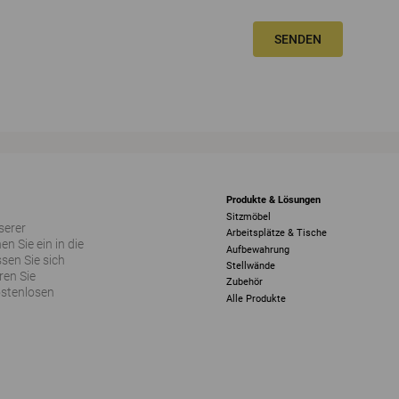
SENDEN
Produkte & Lösungen
Sitzmöbel
serer
Arbeitsplätze & Tische
 Sie ein in die
Aufbewahrung
sen Sie sich
Stellwände
ren Sie
Zubehör
ostenlosen
Alle Produkte