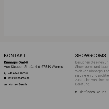
KONTAKT
SHOWROOMS
Kinnarps GmbH
Besuchen Sie einen un
Von-Steuben-Straße 4-6, 67549 Worms
Showrooms und tauchen
Welt von Kinnarps. Las
+49 6241 4003 0
inspirieren und profitie
info@kinnarps.de
zusätzlich von einer k
Beratung.
Kontakt Details
Hier finden Sie uns