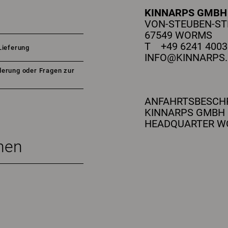
KINNARPS GMB
VON-STEUBEN-STR
67549 WORMS
T +49 6241 4003 
Lieferung
INFO@KINNARPS.
erung oder Fragen zur
ANFAHRTSBESCH
KINNARPS GMBH
HEADQUARTER 
nen