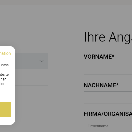
Ihre An
mation
VORNAME*
, dass
ebsite
nnen
NACHNAME*
nks
FIRMA/ORGANISA