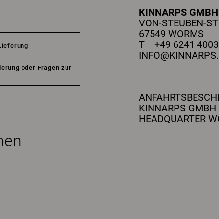
KINNARPS GMB
VON-STEUBEN-STR
67549 WORMS
T +49 6241 4003 
Lieferung
INFO@KINNARPS.
erung oder Fragen zur
ANFAHRTSBESCH
KINNARPS GMBH
HEADQUARTER 
nen