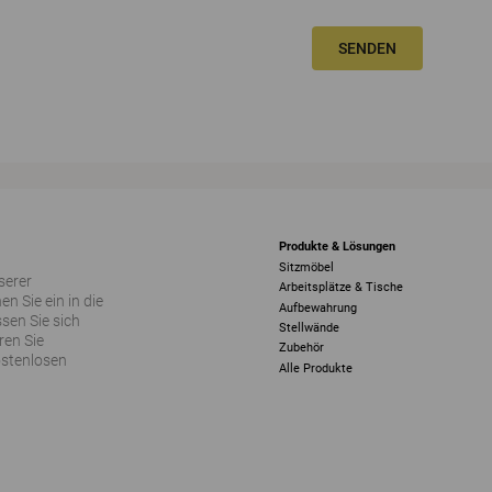
SENDEN
Produkte & Lösungen
Sitzmöbel
serer
Arbeitsplätze & Tische
 Sie ein in die
Aufbewahrung
sen Sie sich
Stellwände
ren Sie
Zubehör
ostenlosen
Alle Produkte