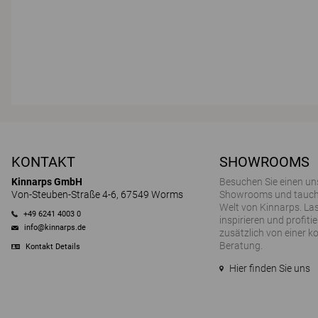
KONTAKT
SHOWROOMS
Kinnarps GmbH
Besuchen Sie einen un
Von-Steuben-Straße 4-6, 67549 Worms
Showrooms und tauchen
Welt von Kinnarps. Las
+49 6241 4003 0
inspirieren und profitie
info@kinnarps.de
zusätzlich von einer k
Beratung.
Kontakt Details
Hier finden Sie uns