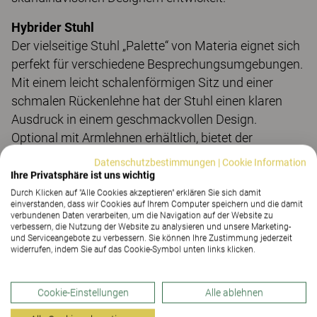
Hybrider Stuhl
Der vielseitige Stuhl „Palette“ von Materia eignet sich
perfekt für verschiedene Besprechungsumgebungen.
Mit einem leicht schalenförmigen Sitz und einer
schmalen Rückenlehne hat der Stuhl einen klaren
Ausdruck in einem geschmackvollen Design.
Optional mit Armlehnen erhältlich, bietet der
Drehstuhl Palette eine ergonomische Sitzposition, ist
Datenschutzbestimmungen
|
Cookie Information
höhenverstellbar und verfügt über eine arretierbare
Ihre Privatsphäre ist uns wichtig
Neigefunktion.
Durch Klicken auf "Alle Cookies akzeptieren" erklären Sie sich damit
einverstanden, dass wir Cookies auf Ihrem Computer speichern und die damit
verbundenen Daten verarbeiten, um die Navigation auf der Website zu
Tisch für das Homeoffice
verbessern, die Nutzung der Website zu analysieren und unsere Marketing-
und Serviceangebote zu verbessern. Sie können Ihre Zustimmung jederzeit
Der elegante Tisch „Soho“, ebenfalls von Materia, ist
widerrufen, indem Sie auf das Cookie-Symbol unten links klicken.
ideal für kleinere Arbeitsplätze zu Hause oder im
Büro. Das Design mit abgerundeter Tischkante und
Cookie-Einstellungen
Alle ablehnen
markanten Linien sorgt für einen ausdrucksstarken
und eleganten Look. Das Gestell aus massiver Eiche