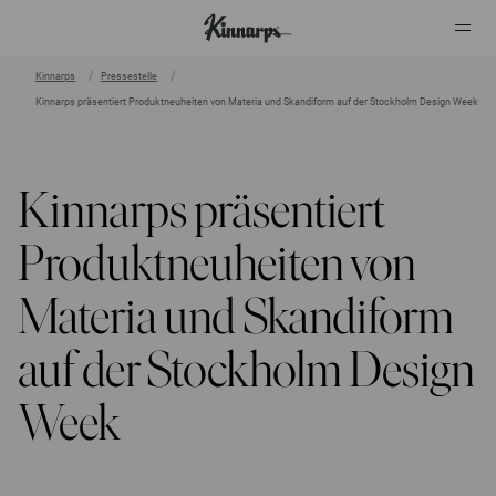
Kinnarps
Pressestelle
Kinnarps präsentiert Produktneuheiten von Materia und Skandiform auf der Stockholm Design Week
?
?
Kinnarps präsentiert
Produktneuheiten von
Materia und Skandiform
auf der Stockholm Design
Week