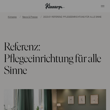
Kinnarps
News & Presse
2023-01 REFERENZ: PFLEGEEINRICHTUNG FÜR ALLE SINNE
?
?
Referenz:
Pflegeeinrichtung für alle
Sinne