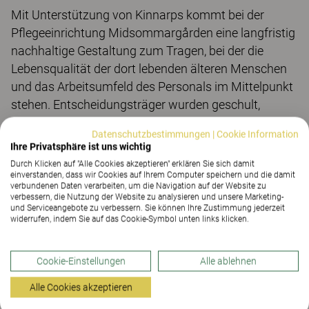
Mit Unterstützung von Kinnarps kommt bei der
Pflegeeinrichtung Midsommargården eine langfristig
nachhaltige Gestaltung zum Tragen, bei der die
Lebensqualität der dort lebenden älteren Menschen
und das Arbeitsumfeld des Personals im Mittelpunkt
stehen. Entscheidungsträger wurden geschult,
Anforderungen zu spezifizieren und gleichzeitig
Datenschutzbestimmungen
|
Cookie Information
wurden alle anderen Personen einbezogen, die sich in
Ihre Privatsphäre ist uns wichtig
der Einrichtung aufhalten. Zu einem frühen Zeitpunkt
Durch Klicken auf "Alle Cookies akzeptieren" erklären Sie sich damit
im Prozess wurden Workshops abgehalten, die
einverstanden, dass wir Cookies auf Ihrem Computer speichern und die damit
verbundenen Daten verarbeiten, um die Navigation auf der Website zu
untersucht haben, welche Ansprüche an das neue
verbessern, die Nutzung der Website zu analysieren und unsere Marketing-
und Serviceangebote zu verbessern. Sie können Ihre Zustimmung jederzeit
Pflegeheim gestellt werden und wie diese umgesetzt
widerrufen, indem Sie auf das Cookie-Symbol unten links klicken.
werden können.
Midsommargården ist darauf ausgelegt, älteren
Cookie-Einstellungen
Alle ablehnen
Menschen auch mit Demenz ein Gefühl der
Alle Cookies akzeptieren
Zugehörigkeit, Sicherheit und Beteiligung zu geben.