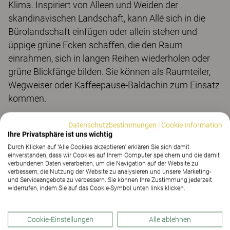
Klima. Inspiriert von Alleen und Weiden der
skandinavischen Landschaft, kann Allé sich in die
Bürolandschaft einfügen oder allein stehen und
üppige grüne Ecken schaffen, die den Raum
einrahmen, sich in langen Reihen wiederholen oder
grüne Blickfänge bilden. Sie können als Raumteiler,
Wegweiser oder Kaffeepause-Baldachin zum Einsatz
kommen.
Der GOOD DESIGN™ Award wurde bereits 1950 in
Datenschutzbestimmungen
|
Cookie Information
Chicago ins Leben gerufen und ist somit einer der
Ihre Privatsphäre ist uns wichtig
ältesten prestigeträchtigen und bekanntesten Preise
Durch Klicken auf "Alle Cookies akzeptieren" erklären Sie sich damit
einverstanden, dass wir Cookies auf Ihrem Computer speichern und die damit
für Design weltweit und ist mit einer hochkarätigen
verbundenen Daten verarbeiten, um die Navigation auf der Website zu
Jury besetzt.
verbessern, die Nutzung der Website zu analysieren und unsere Marketing-
und Serviceangebote zu verbessern. Sie können Ihre Zustimmung jederzeit
widerrufen, indem Sie auf das Cookie-Symbol unten links klicken.
Mehr Informationen zu Allé
Cookie-Einstellungen
Alle ablehnen