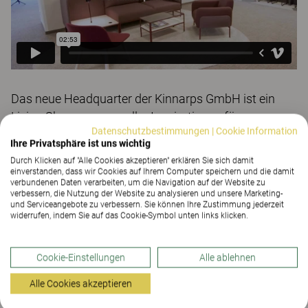
Das neue Headquarter der Kinnarps GmbH ist ein
Living Showroom – voller Inspirationen für
Datenschutzbestimmungen
|
Cookie Information
Arbeitswelten und -orte. Sie können uns jetzt für
Ihre Privatsphäre ist uns wichtig
einen ersten Eindruck kontaktlos besuchen.
Durch Klicken auf "Alle Cookies akzeptieren" erklären Sie sich damit
einverstanden, dass wir Cookies auf Ihrem Computer speichern und die damit
verbundenen Daten verarbeiten, um die Navigation auf der Website zu
Natürlich hoffen wir, dass Ihnen gefällt, was Sie
verbessern, die Nutzung der Website zu analysieren und unsere Marketing-
gesehen haben. Ein Besuch ist unter den geltenden
und Serviceangebote zu verbessern. Sie können Ihre Zustimmung jederzeit
widerrufen, indem Sie auf das Cookie-Symbol unten links klicken.
Hygienemaßnahmen schon jetzt möglich. Wir
beraten Sie gern vor Ort. Wenn Sie lieber warten
Cookie-Einstellungen
Alle ablehnen
wollen, sind wir auch später für Sie da.
Alle Cookies akzeptieren