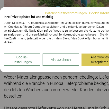
Datenschutzbestimmungen
|
Cookie Infor
Ihre Privatsphäre ist uns wichtig
Durch Klicken auf "Alle Cookies akzeptieren" erklären Sie sich damit einverstanden
wir Cookies auf Ihrem Computer speichern und die damit verbundenen Daten
verarbeiten, um die Navigation auf der Website zu verbessern, die Nutzung der W
zu analysieren und unsere Marketing- und Serviceangebote zu verbessern. Sie kö
Ihre Zustimmung jederzeit widerrufen, indem Sie auf das Cookie-Symbol unten li
klicken.
Lieferkapazitäten und -zeiten von Kinnarps liegen für 
keine Selbstverständlichkeit mehr, denn die Möbelbranc
Cookie-
Alle Cookies
der Hersteller könnten sich nach Einschätzung des Ve
Alle ablehnen
Einstellungen
akzeptieren
verstärken, denn der Materialschub, etwa von Holz, sto
Weder Materialengpässe noch pandemiebedingte Liefer
Während die Branche in Europa Lieferprobleme beklagt, 
den letzten Wochen auch immer wieder Kunden überzeug
bestellten.
Unsere gesamte Lieferkette von der Herstellung in Schwe