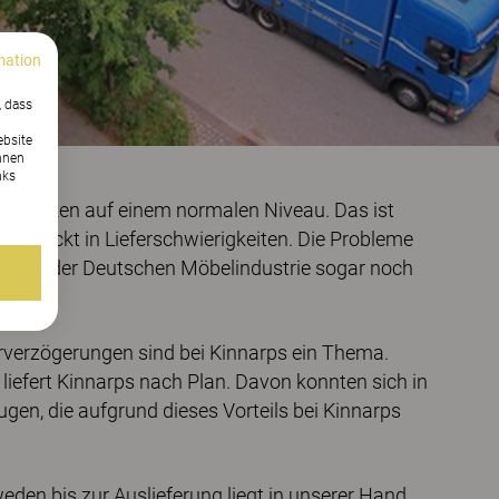
mation
, dass
ebsite
nnen
nks
alle Marken auf einem normalen Niveau. Das ist
he steckt in Lieferschwierigkeiten. Die Probleme
rbands der Deutschen Möbelindustrie sogar noch
ckt.
verzögerungen sind bei Kinnarps ein Thema.
liefert Kinnarps nach Plan. Davon konnten sich in
en, die aufgrund dieses Vorteils bei Kinnarps
den bis zur Auslieferung liegt in unserer Hand.