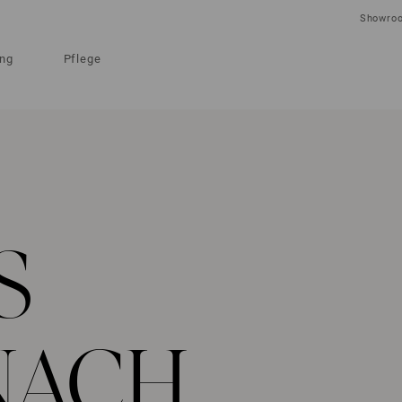
Showro
ung
Pflege
S
NACH