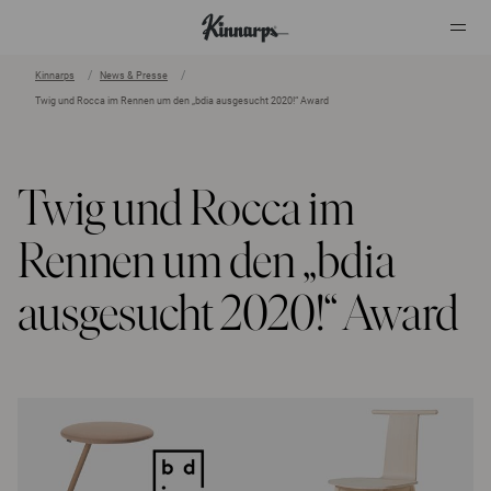
Kinnarps
News & Presse
Twig und Rocca im Rennen um den „bdia ausgesucht 2020!“ Award
?
?
Twig und Rocca im
Rennen um den „bdia
ausgesucht 2020!“ Award