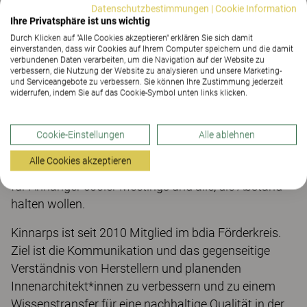
auswählt. Der Publikumspreis aber wird von Ihnen
Datenschutzbestimmungen
|
Cookie Information
entschieden.
Ihre Privatsphäre ist uns wichtig
Durch Klicken auf "Alle Cookies akzeptieren" erklären Sie sich damit
Ab dem 17. September können Sie einen Monat
einverstanden, dass wir Cookies auf Ihrem Computer speichern und die damit
verbundenen Daten verarbeiten, um die Navigation auf der Website zu
lang unter allen Produkten auf
verbessern, die Nutzung der Website zu analysieren und unsere Marketing-
und Serviceangebote zu verbessern. Sie können Ihre Zustimmung jederzeit
https://bdia.de/auslobung-bdia-ausgesucht-2020/
widerrufen, indem Sie auf das Cookie-Symbol unten links klicken.
für Ihren Liebling online abstimmen.
Wir empfehlen natürlich Rocca und Twig – für alle
Cookie-Einstellungen
Alle ablehnen
Kinnarps-Fans, für Freunde skandinavischen
Alle Cookies akzeptieren
Designs, für Holzbegeisterte und Bewegungsfreaks,
für Anhänger cooler Meetings und alle, die Abstand
halten wollen.
Kinnarps ist seit 2010 Mitglied im bdia Förderkreis.
Ziel ist die Kommunikation und das gegenseitige
Verständnis von Herstellern und planenden
Innenarchitekt*innen zu verbessern und zu einem
Wissenstransfer für eine nachhaltige Qualität in der