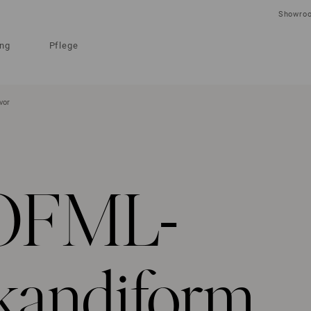
Showro
ung
Pflege
vor
 OFML-
Skandiform