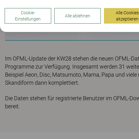
Cookie-
Alle Cookies
Alle ablehnen
Einstellungen
akzeptieren
Im OFML-Update der KW28 stehen die neuen OFML-Daten
Programme zur Verfügung. Insgesamt werden 31 weite
Beispiel Aeon, Disc, Matsumoto, Mama, Papa und viel
Skandiform dann komplettiert.
Die Daten stehen für registrierte Benutzer im OFML-Do
bereit.