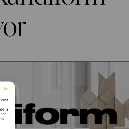
vor
mation
, dass
ebsite
nnen
nks