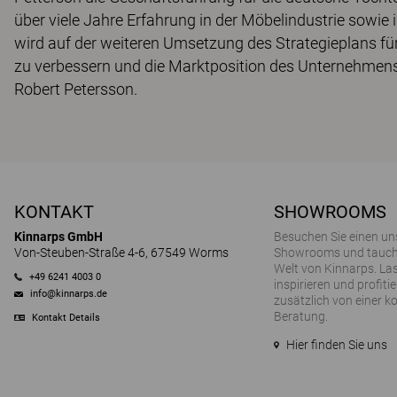
über viele Jahre Erfahrung in der Möbelindustrie sowi
wird auf der weiteren Umsetzung des Strategieplans für 
zu verbessern und die Marktposition des Unternehmens w
Robert Petersson.
KONTAKT
SHOWROOMS
Kinnarps GmbH
Besuchen Sie einen un
Von-Steuben-Straße 4-6, 67549 Worms
Showrooms und tauchen
Welt von Kinnarps. Las
+49 6241 4003 0
inspirieren und profitie
info@kinnarps.de
zusätzlich von einer k
Beratung.
Kontakt Details
Hier finden Sie uns