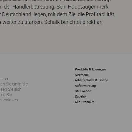
e in der Händlerbetreuung. Sein Hauptaugenmerk
Deutschland liegen, mit dem Ziel die Profitabilität
eiter zu stärken. Schalk berichtet direkt an
Produkte & Lösungen
Sitzmöbel
serer
Arbeitsplätze & Tische
 Sie ein in die
Aufbewahrung
sen Sie sich
Stellwände
ren Sie
Zubehör
ostenlosen
Alle Produkte