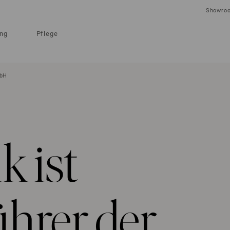
Showro
ung
Pflege
mbH
k ist
hrer der