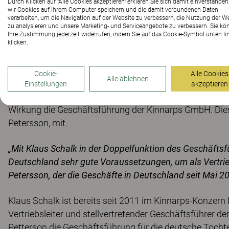
Durch Klicken auf "Alle Cookies akzeptieren" erklären Sie sich damit einverstanden
wir Cookies auf Ihrem Computer speichern und die damit verbundenen Daten
verarbeiten, um die Navigation auf der Website zu verbessern, die Nutzung der W
zu analysieren und unsere Marketing- und Serviceangebote zu verbessern. Sie kö
Ihre Zustimmung jederzeit widerrufen, indem Sie auf das Cookie-Symbol unten li
klicken.
Cookie-
Alle Cookies
Alle ablehnen
Einstellungen
akzeptieren
Zusätzlich zu seiner Position als Vertriebsleiter Deuts
Wirkung die Geschäftsführung der Kinnarps GmbH. Dies 
Petersson, mit.
„Mit Klaus Schalk in der Doppelfunktion des Geschäftsfü
Deutschland sehr gute Voraussetzungen, um als Vertrieb
Petersson, der die Geschäfte in Deutschland seit Mai 20
Klaus Schalk ist bereits seit 2011 im Kinnarps-Konzern
Vertriebsleiter und stellvertretender Geschäftsführer 
Petterson die Geschäftsführung für die deutsche Tocht