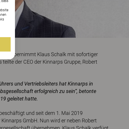
, dass
ebsite
nnen
nks
chland übernimmt Klaus Schalk mit sofortiger
teilte der CEO der Kinnarps Gruppe, Robert
hrers und Vertriebsleiters hat Kinnarps in
sgesellschaft erfolgreich zu sein“, betonte
19 geleitet hatte.
 beschäftigt und seit dem 1. Mai 2019
der Kinnarps GmbH. Nun wird er neben Robert
ergesellschaft übernehmen. Klaus Schalk verfügt