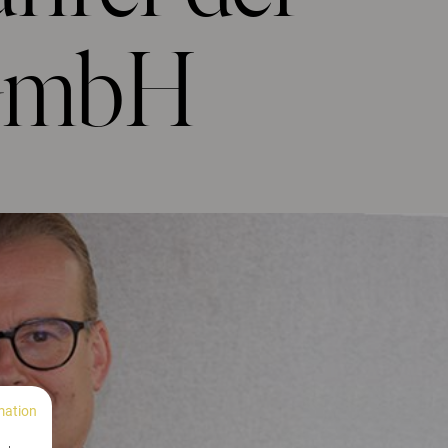
 GmbH
mation