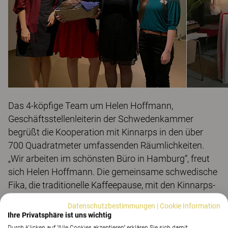
Das 4-köpfige Team um Helen Hoffmann,
Geschäftsstellenleiterin der Schwedenkammer
begrüßt die Kooperation mit Kinnarps in den über
700 Quadratmeter umfassenden Räumlichkeiten.
„Wir arbeiten im schönsten Büro in Hamburg“, freut
sich Helen Hoffmann. Die gemeinsame schwedische
Fika, die traditionelle Kaffeepause, mit den Kinnarps-
Kollegen ist bereits jetzt fester Bestandteil im Alltag
Datenschutzbestimmungen
|
Cookie Information
des Co-Lab Space.
Ihre Privatsphäre ist uns wichtig
Durch Klicken auf "Alle Cookies akzeptieren" erklären Sie sich damit