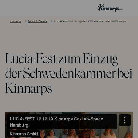
Kinnarps
News & Presse
Lucia-Fest zum Einzug der Schwedenkammer bei Kinnarps
?
?
Lucia-Fest zum Einzug
der Schwedenkammer bei
Kinnarps