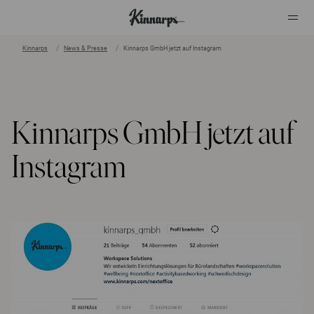
Kinnarps
News & Presse
Kinnarps GmbH jetzt auf Instagram
?
?
Kinnarps GmbH jetzt auf
Instagram