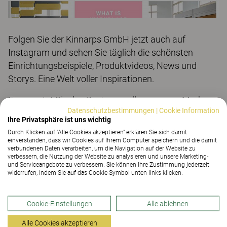
Folgen Sie der Kinnarps GmbH jetzt auch auf
Instagram und sehen Sie täglich die schönsten
Einrichtungsbeispiele, Produktvideos, News und
Storys. Eine Welt voller Inspirationen.
Es erwartet Sie das Beste von allen unseren Marken,
Datenschutzbestimmungen
|
Cookie Information
handlich „to-go“ auf dem Smartphone. Auch Bilder,
Ihre Privatsphäre ist uns wichtig
Informationen und Eindrücke, die in unseren anderen
Durch Klicken auf "Alle Cookies akzeptieren" erklären Sie sich damit
Informationskanälen nicht auftauchen, finden Sie
einverstanden, dass wir Cookies auf Ihrem Computer speichern und die damit
verbundenen Daten verarbeiten, um die Navigation auf der Website zu
unter
https://www.instagram.com/kinnarps_gmbh/
.
verbessern, die Nutzung der Website zu analysieren und unsere Marketing-
Falls Sie gern weitere Informationen über die sozialen
und Serviceangebote zu verbessern. Sie können Ihre Zustimmung jederzeit
widerrufen, indem Sie auf das Cookie-Symbol unten links klicken.
Medien beziehen, freuen wir uns auch über Ihren
Besuch auf unserer
Facebook-Seite
. Hier erwarten
Cookie-Einstellungen
Alle ablehnen
Sie noch weitere Themen. Es lohnt sich also auf
beiden Kanälen vorbeizuschauen, viel Spaß!
Alle Cookies akzeptieren