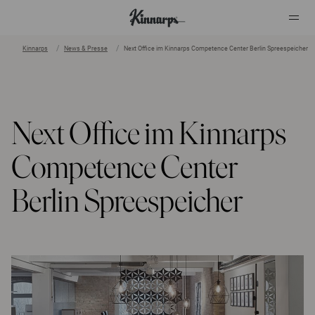
Kinnarps
News & Presse
Next Office im Kinnarps Competence Center Berlin Spreespeicher
?
?
Next Office im Kinnarps
Competence Center
Berlin Spreespeicher