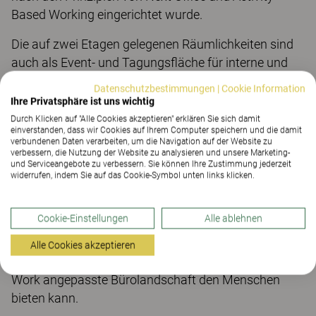
Based Working eingerichtet wurde.
Die auf zwei Etagen gelegenen Räumlichkeiten sind
auch als Event- und Tagungsfläche für interne und
externe Veranstaltungen nutzbar.
Datenschutzbestimmungen
|
Cookie Information
Ihre Privatsphäre ist uns wichtig
High-Focus Workstations, Personal Workstations
Durch Klicken auf "Alle Cookies akzeptieren" erklären Sie sich damit
und Homebase für das konzentrierte Arbeiten
einverstanden, dass wir Cookies auf Ihrem Computer speichern und die damit
verbundenen Daten verarbeiten, um die Navigation auf der Website zu
verbessern, die Nutzung der Website zu analysieren und unsere Marketing-
Touch-Down Zonen, Kollaborationsbereiche und
und Serviceangebote zu verbessern. Sie können Ihre Zustimmung jederzeit
Projektzonen zeigen, wie Teams heute bei ihren
widerrufen, indem Sie auf das Cookie-Symbol unten links klicken.
jeweiligen Tätigkeiten unterstützt werden können.
Cookie-Einstellungen
Alle ablehnen
Verschieden große Meeting-Räume, Creative
Workplaces und eine Library machen deutlich, welche
Alle Cookies akzeptieren
Vorteile eine moderne, den Anforderungen von New
Work angepasste Bürolandschaft den Menschen
bieten kann.