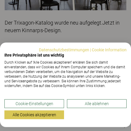
Der Trixagon-Katalog wurde neu aufgelegt.
Jetzt in
neuem Kinnarps-Design.
Sie können den neuen Katalog auf der Produktseite
Datenschutzbestimmungen
|
Cookie Information
von Trixagon herunterladen, oder im Marketing
Ihre Privatsphäre ist uns wichtig
Service als Printversion bestellen (Anmeldung
Durch Klicken auf "Alle Cookies akzeptieren" erklären Sie sich damit
einverstanden, dass wir Cookies auf Ihrem Computer speichern und die damit
erforderlich).
verbundenen Daten verarbeiten, um die Navigation auf der Website zu
verbessern, die Nutzung der Website zu analysieren und unsere Marketing-
und Serviceangebote zu verbessern. Sie können Ihre Zustimmung jederzeit
widerrufen, indem Sie auf das Cookie-Symbol unten links klicken.
Die TRIXAGON Produktfamilie
Cookie-Einstellungen
Alle ablehnen
Alle Cookies akzeptieren
Kontakt