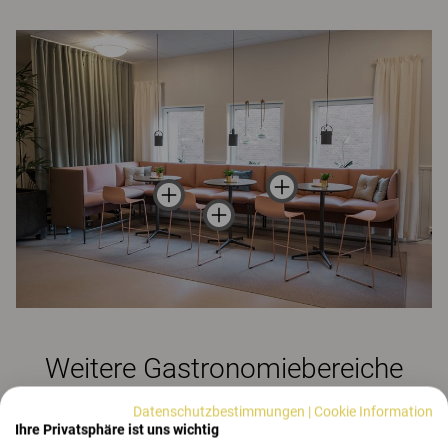
Weitere Gastronomiebereiche
anzeigen
Datenschutzbestimmungen
|
Cookie Information
Ihre Privatsphäre ist uns wichtig