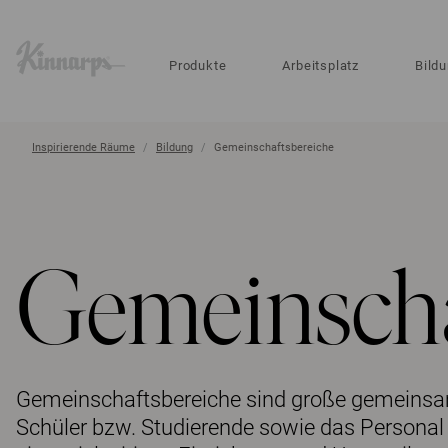
?
?
Produkte
Arbeitsplatz
Bild
Inspirierende Räume
Bildung
Gemeinschaftsbereiche
Gemeinscha
Gemeinschaftsbereiche sind große gemeinsam
Schüler bzw. Studierende sowie das Personal 