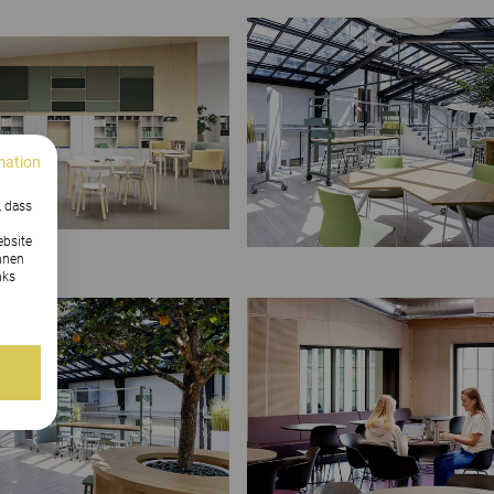
mation
, dass
ebsite
nnen
nks