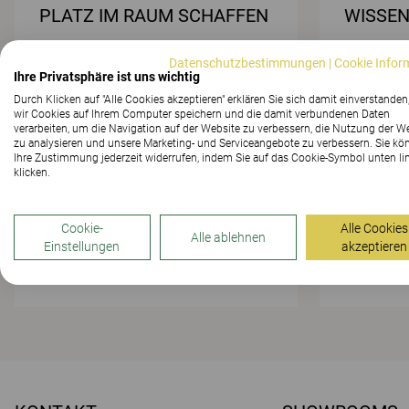
PLATZ IM RAUM SCHAFFEN
WISSE
Datenschutzbestimmungen
|
Cookie Infor
Ihre Privatsphäre ist uns wichtig
Durch Klicken auf "Alle Cookies akzeptieren" erklären Sie sich damit einverstanden
wir Cookies auf Ihrem Computer speichern und die damit verbundenen Daten
verarbeiten, um die Navigation auf der Website zu verbessern, die Nutzung der W
zu analysieren und unsere Marketing- und Serviceangebote zu verbessern. Sie kö
Ihre Zustimmung jederzeit widerrufen, indem Sie auf das Cookie-Symbol unten li
klicken.
NUTZEN SIE DEN
EFFEKT
SPEISESAAL NICHT NUR
DES
ZUM ESSEN
LEHRER
Cookie-
Alle Cookies
Alle ablehnen
Einstellungen
akzeptieren