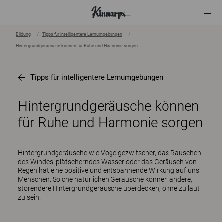
Bildung
Tipps für intelligentere Lernumgebungen
Hintergrundgeräusche können für Ruhe und Harmonie sorgen
?
?
Tipps für intelligentere Lernumgebungen
Hintergrundgeräusche können
für Ruhe und Harmonie sorgen
Hintergrundgeräusche wie Vogelgezwitscher, das Rauschen
des Windes, plätscherndes Wasser oder das Geräusch von
Regen hat eine positive und entspannende Wirkung auf uns
Menschen. Solche natürlichen Geräusche können andere,
störendere Hintergrundgeräusche überdecken, ohne zu laut
zu sein.